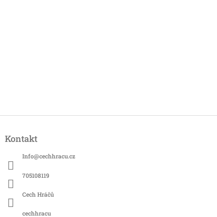
Z
á
Kontakt
p
a
Info
@
cechhracu.cz
t
í
705108119
Cech Hráčů
cechhracu