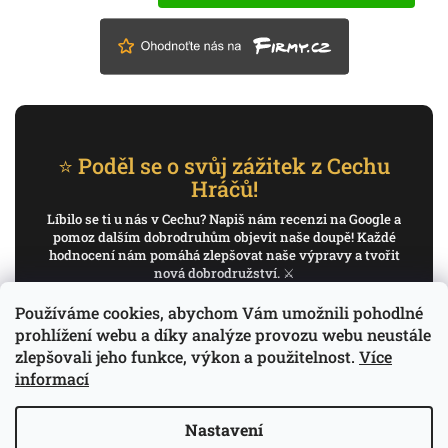
⭐ Poděl se o svůj zážitek z Cechu
Hráčů!
Líbilo se ti u nás v Cechu? Napiš nám recenzi na Google a
pomoz dalším dobrodruhům objevit naše doupě! Každé
hodnocení nám pomáhá zlepšovat naše výpravy a tvořit
nová dobrodružství. ⚔️
Používáme cookies, abychom Vám umožnili pohodlné
✍️ Napiš recenzi na Google
prohlížení webu a díky analýze provozu webu neustále
zlepšovali jeho funkce, výkon a použitelnost.
Více
Děkujeme, že pomáháš psát příběh Cechu Hráčů.
informací
Nastavení