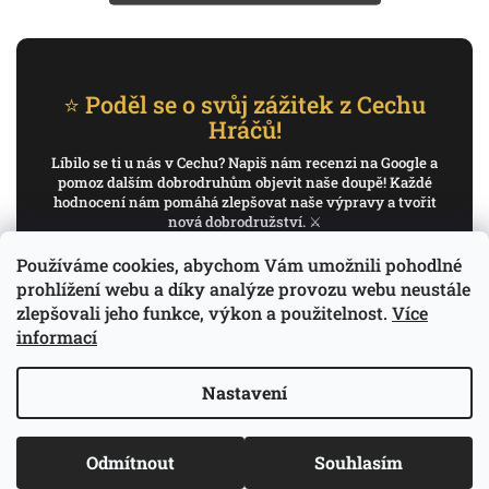
⭐ Poděl se o svůj zážitek z Cechu
Hráčů!
Líbilo se ti u nás v Cechu? Napiš nám recenzi na Google a
pomoz dalším dobrodruhům objevit naše doupě! Každé
hodnocení nám pomáhá zlepšovat naše výpravy a tvořit
nová dobrodružství. ⚔️
Používáme cookies, abychom Vám umožnili pohodlné
✍️ Napiš recenzi na Google
prohlížení webu a díky analýze provozu webu neustále
zlepšovali jeho funkce, výkon a použitelnost.
Více
Děkujeme, že pomáháš psát příběh Cechu Hráčů.
informací
Nastavení
Copyright 2026
Cech Hráčů
. Všechna práva
Odmítnout
Souhlasím
Vytvořil Shoptet
vyhrazena.