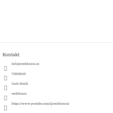
Z
á
Kontakt
p
a
Info
@
cechhracu.cz
t
í
705108119
Cech Hráčů
cechhracu
https://www.youtube.com/@cechhracu1