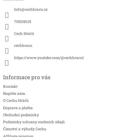
p
a
Info
@
cechhracu.cz
t
í
705108119
Cech Hráčů
cechhracu
https://www.youtube.com/@cechhracu1
Informace pro vás
Kontakt
Napište nám
O Cechu Hráčů
Doprava a platba
Obchodní podmínky
Podmínky ochrany osobních údajů
Členství a výhody Cechu
Affiliate program