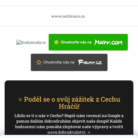
www.cechhracu.cz
⭐ Poděl se o svůj zážitek z Cechu
Hráčů!
Líbilo se ti u nás v Cechu? Napiš nám recenzi na Google a
pomoz dalším dobrodruhům objevit naše doupě! Každé
hodnocení nám pomáhá zlepšovat naše výpravy a tvořit
nová dobrodružství. ⚔️