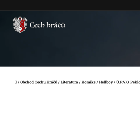
Přejít
na
obsah
Domů
/
Obchod Cechu Hráčů
/
Literatura
/
Komiks
/
Hellboy
/
Ú.P.V.O. Pekl