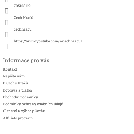
í
705108119
Cech Hráčů
cechhracu
https://www.youtube.com/@cechhracu1
Informace pro vás
Kontakt
Napište nám
O Cechu Hráčů
Doprava a platba
Obchodní podmínky
Podmínky ochrany osobních údajů
Členství a výhody Cechu
Affiliate program