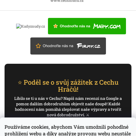
www.cechhracu.cz
⭐ Poděl se o svůj zážitek z Cechu
Hráčů!
Líbilo se ti u nás v Cechu? Napiš nám recenzi na Google a
pomoz dalším dobrodruhům objevit naše doupě! Každé
hodnocení nám pomáhá zlepšovat naše výpravy a tvořit
nová dobrodružství. ⚔️
Používáme cookies, abychom Vám umožnili pohodlné
✍️ Napiš recenzi na Google
prohlížení webu a díky analýze provozu webu neustále