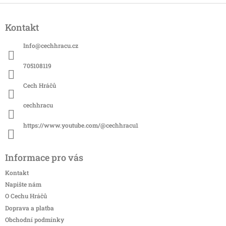
Z
á
Kontakt
p
a
Info
@
cechhracu.cz
t
í
705108119
Cech Hráčů
cechhracu
https://www.youtube.com/@cechhracu1
Informace pro vás
Kontakt
Napište nám
O Cechu Hráčů
Doprava a platba
Obchodní podmínky