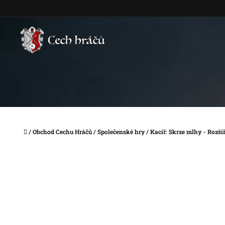
Přejít
na
obsah
Domů
/
Obchod Cechu Hráčů
/
Společenské hry
/
Kacíř: Skrze mlhy - Rozší