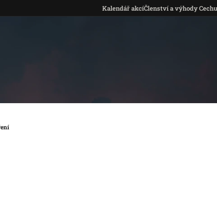
Kalendář akcí
Členství a výhody Cech
ření