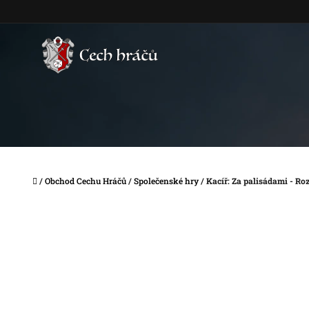
Přejít
na
obsah
Domů
/
Obchod Cechu Hráčů
/
Společenské hry
/
Kacíř: Za palisádami - Roz