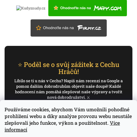
⭐ Poděl se o svůj zážitek z Cechu
Hráčů!
Líbilo se ti u nás v Cechu? Napiš nám recenzi na Google a
pomoz dalším dobrodruhům objevit naše doupě! Každé
hodnocení nám pomáhá zlepšovat naše výpravy a tvořit
nová dobrodružství. ⚔️
Používáme cookies, abychom Vám umožnili pohodlné
✍️ Napiš recenzi na Google
prohlížení webu a díky analýze provozu webu neustále
zlepšovali jeho funkce, výkon a použitelnost.
Více
Děkujeme, že pomáháš psát příběh Cechu Hráčů.
informací