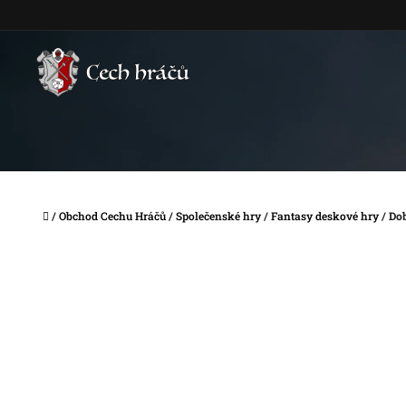
Přejít
na
obsah
Domů
/
Obchod Cechu Hráčů
/
Společenské hry
/
Fantasy deskové hry
/
Do