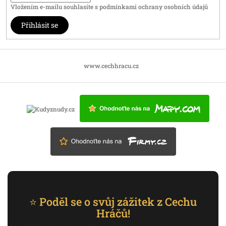
Vložením e-mailu souhlasíte s
podmínkami ochrany osobních údajů
Přihlásit se
www.cechhracu.cz
⭐ Poděl se o svůj zážitek z Cechu
Hráčů!