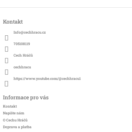
Z
á
Kontakt
p
a
Info
@
cechhracu.cz
t
í
705108119
Cech Hráčů
cechhracu
https://www.youtube.com/@cechhracu1
Informace pro vás
Kontakt
Napište nám
O Cechu Hráčů
Doprava a platba