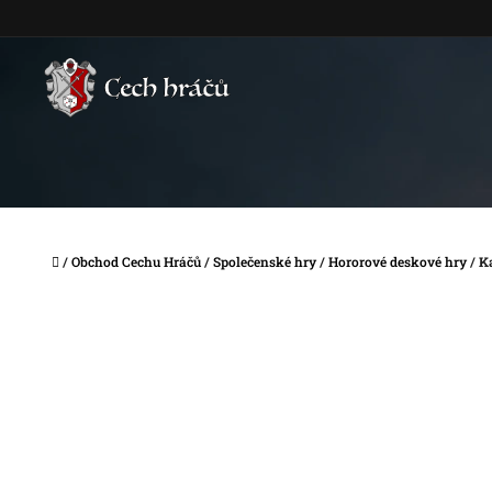
Přejít
na
obsah
Domů
/
Obchod Cechu Hráčů
/
Společenské hry
/
Hororové deskové hry
/
K