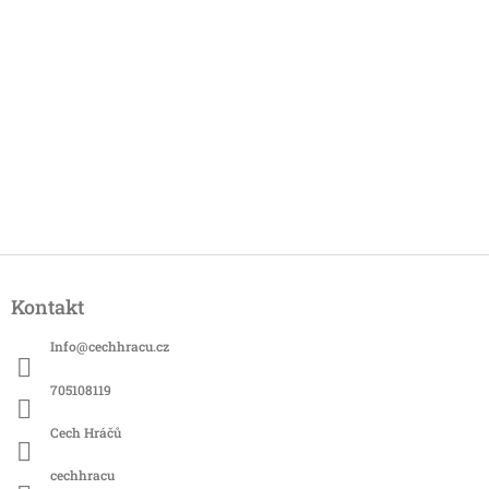
Z
á
Kontakt
p
a
Info
@
cechhracu.cz
t
í
705108119
Cech Hráčů
cechhracu