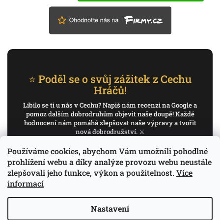
⭐ Poděl se o svůj zážitek z Cechu
Hráčů!
Líbilo se ti u nás v Cechu? Napiš nám recenzi na Google a
pomoz dalším dobrodruhům objevit naše doupě! Každé
hodnocení nám pomáhá zlepšovat naše výpravy a tvořit
nová dobrodružství. ⚔️
Používáme cookies, abychom Vám umožnili pohodlné
✍️ Napiš recenzi na Google
prohlížení webu a díky analýze provozu webu neustále
zlepšovali jeho funkce, výkon a použitelnost.
Více
Děkujeme, že pomáháš psát příběh Cechu Hráčů.
informací
Nastavení