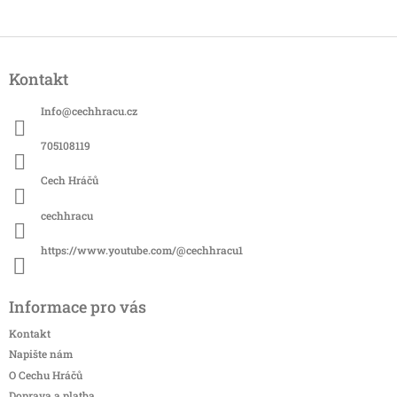
Z
á
Kontakt
p
a
Info
@
cechhracu.cz
t
í
705108119
Cech Hráčů
cechhracu
https://www.youtube.com/@cechhracu1
Informace pro vás
Kontakt
Napište nám
O Cechu Hráčů
Doprava a platba