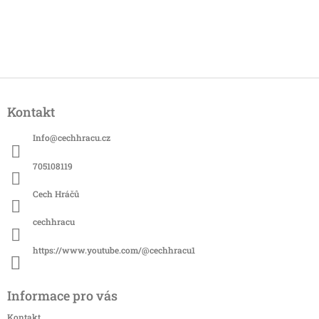
Z
á
Kontakt
p
a
Info
@
cechhracu.cz
t
í
705108119
Cech Hráčů
cechhracu
https://www.youtube.com/@cechhracu1
Informace pro vás
Kontakt