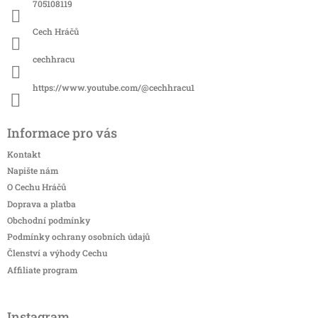
í
705108119
Cech Hráčů
cechhracu
https://www.youtube.com/@cechhracu1
Informace pro vás
Kontakt
Napište nám
O Cechu Hráčů
Doprava a platba
Obchodní podmínky
Podmínky ochrany osobních údajů
Členství a výhody Cechu
Affiliate program
Instagram