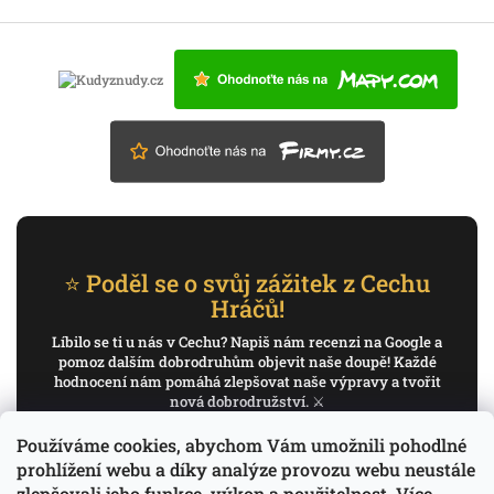
⭐ Poděl se o svůj zážitek z Cechu
Hráčů!
Líbilo se ti u nás v Cechu? Napiš nám recenzi na Google a
pomoz dalším dobrodruhům objevit naše doupě! Každé
hodnocení nám pomáhá zlepšovat naše výpravy a tvořit
nová dobrodružství. ⚔️
Používáme cookies, abychom Vám umožnili pohodlné
✍️ Napiš recenzi na Google
prohlížení webu a díky analýze provozu webu neustále
zlepšovali jeho funkce, výkon a použitelnost.
Více