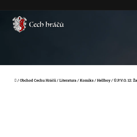
Přejít
na
obsah
Domů
/
Obchod Cechu Hráčů
/
Literatura
/
Komiks
/
Hellboy
/
Ú.P.V.O. 12: Ž