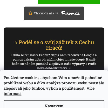
⭐ Poděl se o svůj zážitek z Cechu
Hráčů!
Líbilo se ti u nás v Cechu? Napiš nám recenzi na Google a
pomoz dalším dobrodruhům objevit naše doupě! Každé
hodnocení nám pomáhá zlepšovat naše výpravy a tvořit
nová dobrodružství. ⚔️
Používáme cookies, abychom Vám umožnili pohodlné
✍️ Napiš recenzi na Google
prohlížení webu a díky analýze provozu webu neustále
zlepšovali jeho funkce, výkon a použitelnost.
Více
Děkujeme, že pomáháš psát příběh Cechu Hráčů.
informací
Nastavení