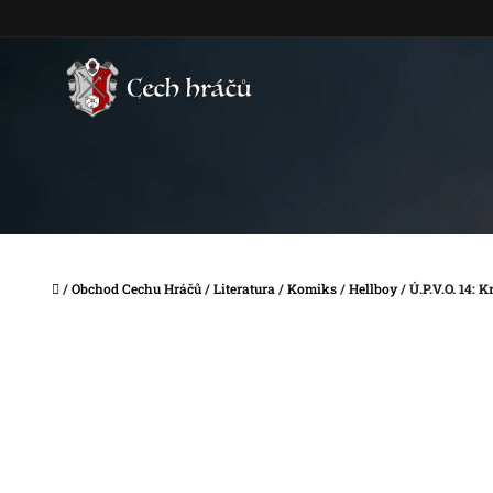
Přejít
na
obsah
Domů
/
Obchod Cechu Hráčů
/
Literatura
/
Komiks
/
Hellboy
/
Ú.P.V.O. 14: K