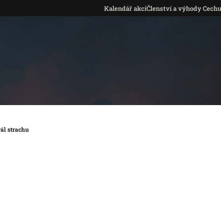
Kalendář akcí
Členství a výhody Cech
rál strachu