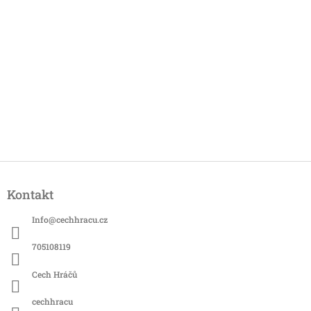
Z
á
Kontakt
p
a
Info
@
cechhracu.cz
t
í
705108119
Cech Hráčů
cechhracu