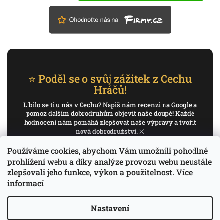
⭐ Poděl se o svůj zážitek z Cechu
Hráčů!
Líbilo se ti u nás v Cechu? Napiš nám recenzi na Google a
pomoz dalším dobrodruhům objevit naše doupě! Každé
hodnocení nám pomáhá zlepšovat naše výpravy a tvořit
nová dobrodružství. ⚔️
Používáme cookies, abychom Vám umožnili pohodlné
✍️ Napiš recenzi na Google
prohlížení webu a díky analýze provozu webu neustále
zlepšovali jeho funkce, výkon a použitelnost.
Více
Děkujeme, že pomáháš psát příběh Cechu Hráčů.
informací
Nastavení