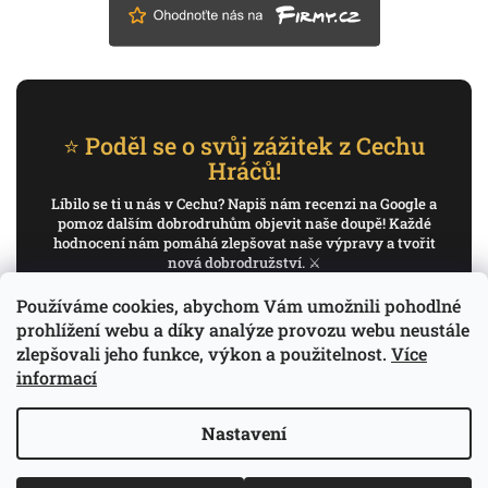
⭐ Poděl se o svůj zážitek z Cechu
Hráčů!
Líbilo se ti u nás v Cechu? Napiš nám recenzi na Google a
pomoz dalším dobrodruhům objevit naše doupě! Každé
hodnocení nám pomáhá zlepšovat naše výpravy a tvořit
nová dobrodružství. ⚔️
Používáme cookies, abychom Vám umožnili pohodlné
✍️ Napiš recenzi na Google
prohlížení webu a díky analýze provozu webu neustále
zlepšovali jeho funkce, výkon a použitelnost.
Více
Děkujeme, že pomáháš psát příběh Cechu Hráčů.
informací
Nastavení