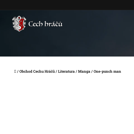
Přejít
na
obsah
Domů
/
Obchod Cechu Hráčů
/
Literatura
/
Manga
/
One-punch man