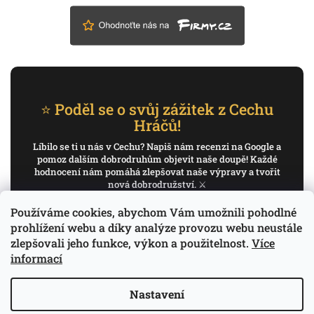
⭐ Poděl se o svůj zážitek z Cechu
Hráčů!
Líbilo se ti u nás v Cechu? Napiš nám recenzi na Google a
pomoz dalším dobrodruhům objevit naše doupě! Každé
hodnocení nám pomáhá zlepšovat naše výpravy a tvořit
nová dobrodružství. ⚔️
Používáme cookies, abychom Vám umožnili pohodlné
✍️ Napiš recenzi na Google
prohlížení webu a díky analýze provozu webu neustále
zlepšovali jeho funkce, výkon a použitelnost.
Více
Děkujeme, že pomáháš psát příběh Cechu Hráčů.
informací
Nastavení