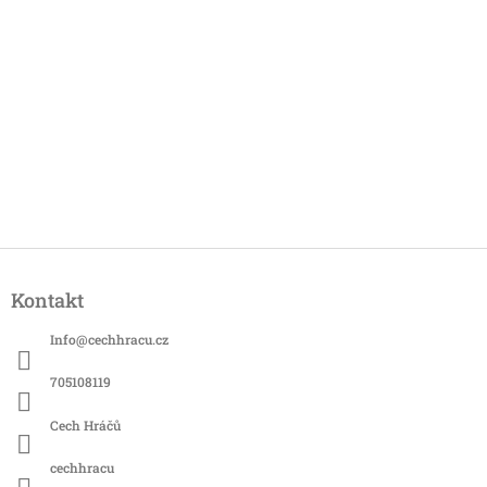
Z
á
Kontakt
p
a
Info
@
cechhracu.cz
t
í
705108119
Cech Hráčů
cechhracu