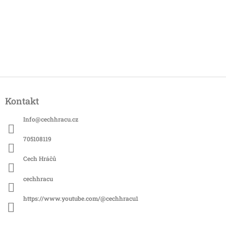
Z
á
Kontakt
p
a
Info
@
cechhracu.cz
t
í
705108119
Cech Hráčů
cechhracu
https://www.youtube.com/@cechhracu1