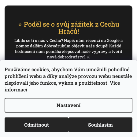
⭐ Poděl se o svůj zážitek z Cechu
Hráčů!
Líbilo se ti u nás v Cechu? Napiš nám recenzi na Google a
pomoz dalším dobrodruhům objevit naše doupě! Každé
hodnocení nám pomáhá zlepšovat naše výpravy a tvořit
nová dobrodružství. ⚔️
Používáme cookies, abychom Vám umožnili pohodlné
✍️ Napiš recenzi na Google
prohlížení webu a díky analýze provozu webu neustále
zlepšovali jeho funkce, výkon a použitelnost.
Více
Děkujeme, že pomáháš psát příběh Cechu Hráčů.
informací
Nastavení
Copyright 2026
Cech Hráčů
. Všechna práva
Vytvořil Shoptet
Odmítnout
Souhlasím
vyhrazena.