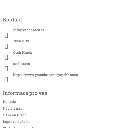
Z
á
Kontakt
p
a
Info
@
cechhracu.cz
t
í
705108119
Cech Hráčů
cechhracu
https://www.youtube.com/@cechhracu1
Informace pro vás
Kontakt
Napište nám
O Cechu Hráčů
Doprava a platba