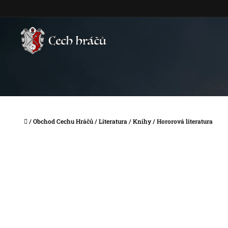
Přejít
na
obsah
Domů
/
Obchod Cechu Hráčů
/
Literatura
/
Knihy
/
Hororová literatura