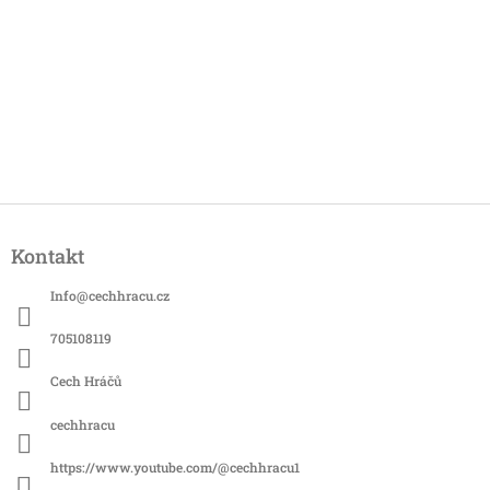
Z
á
Kontakt
p
a
Info
@
cechhracu.cz
t
í
705108119
Cech Hráčů
cechhracu
https://www.youtube.com/@cechhracu1