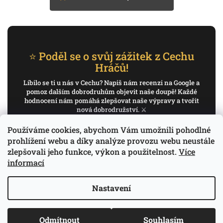
⭐ Poděl se o svůj zážitek z Cechu
Hráčů!
Líbilo se ti u nás v Cechu? Napiš nám recenzi na Google a
pomoz dalším dobrodruhům objevit naše doupě! Každé
hodnocení nám pomáhá zlepšovat naše výpravy a tvořit
nová dobrodružství. ⚔️
Používáme cookies, abychom Vám umožnili pohodlné
✍️ Napiš recenzi na Google
prohlížení webu a díky analýze provozu webu neustále
zlepšovali jeho funkce, výkon a použitelnost.
Více
Děkujeme, že pomáháš psát příběh Cechu Hráčů.
informací
Nastavení
Copyright 2026
Cech Hráčů
. Všechna práva
Vytvořil Shoptet
Odmítnout
Souhlasím