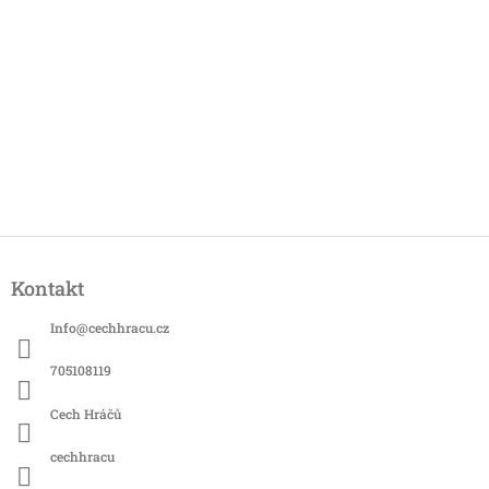
Z
á
Kontakt
p
a
Info
@
cechhracu.cz
t
í
705108119
Cech Hráčů
cechhracu