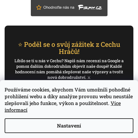
⭐ Poděl se o svůj zážitek z Cechu
Hráčů!
Líbilo se ti u nás v Cechu? Napiš nám recenzi na Google a
pomoz dalším dobrodruhům objevit naše doupě! Každé
hodnocení nám pomáhá zlepšovat naše výpravy a tvořit
nová dobrodružství. ⚔️
Používáme cookies, abychom Vám umožnili pohodlné
✍️ Napiš recenzi na Google
prohlížení webu a díky analýze provozu webu neustále
zlepšovali jeho funkce, výkon a použitelnost.
Více
Děkujeme, že pomáháš psát příběh Cechu Hráčů.
informací
Nastavení