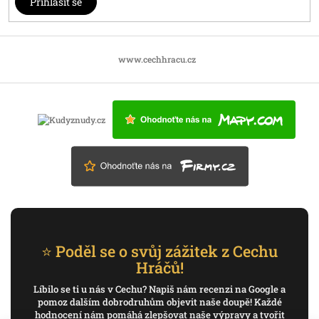
Přihlásit se
www.cechhracu.cz
⭐ Poděl se o svůj zážitek z Cechu
Hráčů!
Líbilo se ti u nás v Cechu? Napiš nám recenzi na Google a
pomoz dalším dobrodruhům objevit naše doupě! Každé
hodnocení nám pomáhá zlepšovat naše výpravy a tvořit