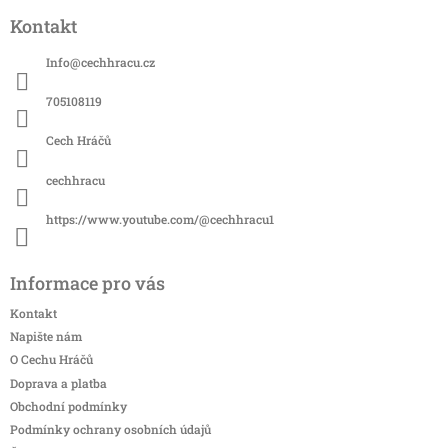
á
Kontakt
p
a
Info
@
cechhracu.cz
t
í
705108119
Cech Hráčů
cechhracu
https://www.youtube.com/@cechhracu1
Informace pro vás
Kontakt
Napište nám
O Cechu Hráčů
Doprava a platba
Obchodní podmínky
Podmínky ochrany osobních údajů