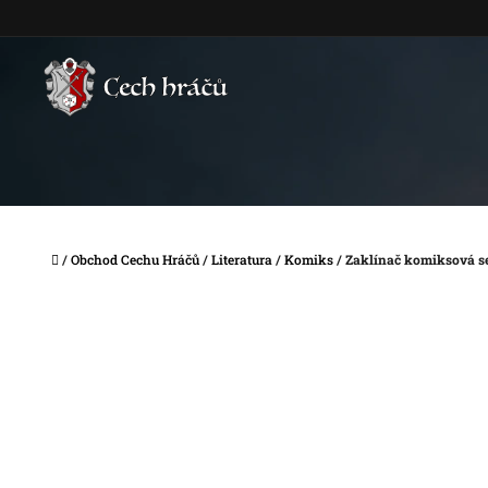
Přejít
na
obsah
Domů
/
Obchod Cechu Hráčů
/
Literatura
/
Komiks
/
Zaklínač komiksová se